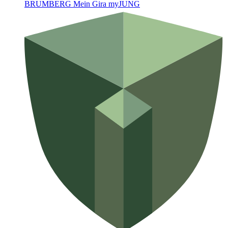
BRUMBERG
Mein Gira
myJUNG